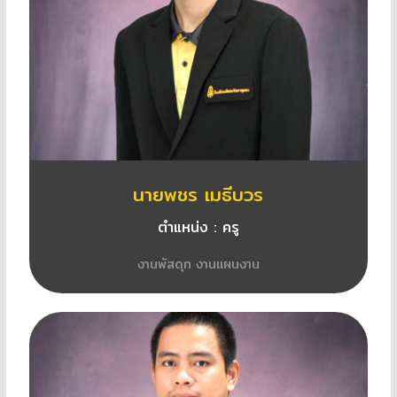
นายพชร เมธีบวร
ตำแหน่ง : ครู
งานพัสดุก งานแผนงาน