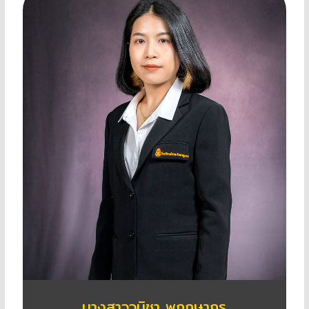
นางสาววนิชา พฤกษากร