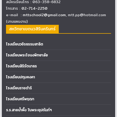
สมัครเรียนโทร : 063-358-6832
โทรสาร :
02-714-2250
e-mail :
mttschool2@gmail.com
, mtt.pp@hotmail.com
(งานแผนงาน)
สหวิทยาเขตนวสิรินครินทร์
โรงเรียนวชิรธรรมสาธิต
โรงเรียนพระโขนงพิทยาลัย
โรงเรียนสิริรัตนาธร
โรงเรียนปทุมคงคา
โรงเรียนราชดำริ
โรงเรียนศรีพฤฒา
ร.ร.สายน้ำผึ้ง ในพระอุปถัมภ์ฯ