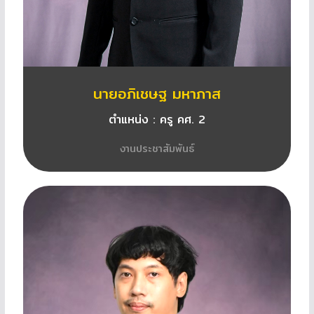
นายอภิเชษฐ มหาภาส
ตำแหน่ง : ครู คศ. 2
งานประชาสัมพันธ์