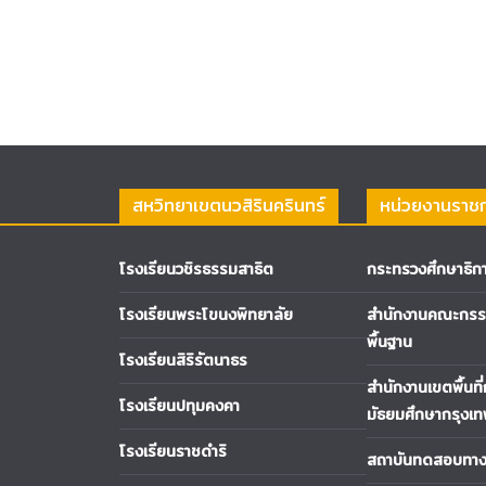
สหวิทยาเขตนวสิรินครินทร์
หน่วยงานราช
โรงเรียนวชิรธรรมสาธิต
กระทรวงศึกษาธิก
โรงเรียนพระโขนงพิทยาลัย
สำนักงานคณะกรรม
พื้นฐาน
โรงเรียนสิริรัตนาธร
สำนักงานเขตพื้นที
โรงเรียนปทุมคงคา
มัธยมศึกษากรุงเ
โรงเรียนราชดำริ
สถาบันทดสอบทางก