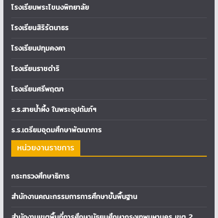
โรงเรียนพระโขนงพิทยาลัย
โรงเรียนสิริรัตนาธร
โรงเรียนปทุมคงคา
โรงเรียนราชดำริ
โรงเรียนศรีพฤฒา
ร.ร.สายน้ำผึ้ง ในพระอุปถัมภ์ฯ
ร.ร.เตรียมอุดมศึกษาพัฒนาการ
หน่วยงานราชการ
กระทรวงศึกษาธิการ
สำนักงานคณะกรรมการการศึกษาขั้นพื้นฐาน
สำนักงานเขตพื้นที่การศึกษามัธยมศึกษากรุงเทพมหานคร เขต 2