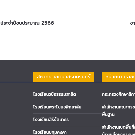
าร ประจำปีงบประมาณ 2566
งา
สหวิทยาเขตนวสิรินครินทร์
หน่วยงานราช
โรงเรียนวชิรธรรมสาธิต
กระทรวงศึกษาธิก
โรงเรียนพระโขนงพิทยาลัย
สำนักงานคณะกรรม
พื้นฐาน
โรงเรียนสิริรัตนาธร
สำนักงานเขตพื้นที
โรงเรียนปทุมคงคา
มัธยมศึกษากรุงเ