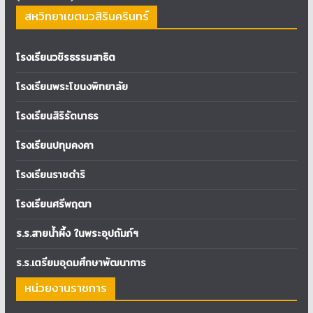
สหวิทยาเขตนวสิรินครินทร์
โรงเรียนวชิรธรรมสาธิต
โรงเรียนพระโขนงพิทยาลัย
โรงเรียนสิริรัตนาธร
โรงเรียนปทุมคงคา
โรงเรียนราชดำริ
โรงเรียนศรีพฤฒา
ร.ร.สายน้ำผึ้ง ในพระอุปถัมภ์ฯ
ร.ร.เตรียมอุดมศึกษาพัฒนาการ
หน่วยงานราชการ