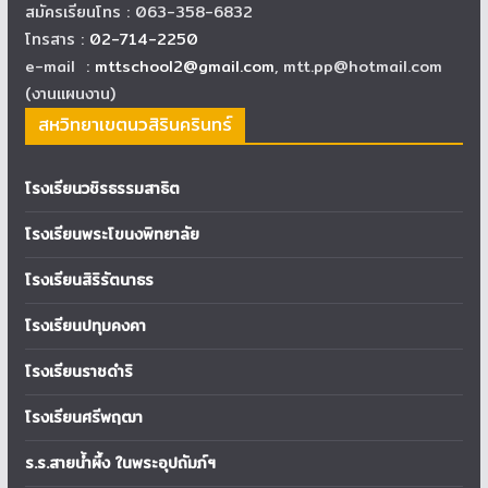
สมัครเรียนโทร : 063-358-6832
โทรสาร :
02-714-2250
e-mail :
mttschool2@gmail.com
, mtt.pp@hotmail.com
(งานแผนงาน)
สหวิทยาเขตนวสิรินครินทร์
โรงเรียนวชิรธรรมสาธิต
โรงเรียนพระโขนงพิทยาลัย
โรงเรียนสิริรัตนาธร
โรงเรียนปทุมคงคา
โรงเรียนราชดำริ
โรงเรียนศรีพฤฒา
ร.ร.สายน้ำผึ้ง ในพระอุปถัมภ์ฯ