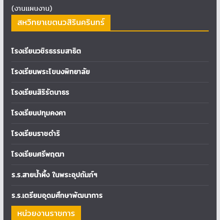
(งานแผนงาน)
สหวิทยาเขตนวสิรินครินทร์
โรงเรียนวชิรธรรมสาธิต
โรงเรียนพระโขนงพิทยาลัย
โรงเรียนสิริรัตนาธร
โรงเรียนปทุมคงคา
โรงเรียนราชดำริ
โรงเรียนศรีพฤฒา
ร.ร.สายน้ำผึ้ง ในพระอุปถัมภ์ฯ
ร.ร.เตรียมอุดมศึกษาพัฒนาการ
หน่วยงานราชการ