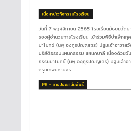
เนื้อหาข่าวกิจกรรมโรงเรียน
วันที่ 7 พฤศจิกายน 2565 โรงเรียนมัธยมวัดธ
รองผู้อำนวยการโรงเรียน เข้าร่วมพิธีบำเพ็
ปาโมกข์ (นพฺ องฺกุรปญฺญเถร) ปฐมเจ้าอาวาสวั
ปริยัติธรรมแผนกธรรม แผนกบาลี เนื่องด้วยว
ธรรมปาโมกข์ (นพฺ องฺกุรปญฺญเถร) ปฐมเจ้า
กรุงเทพมหานคร
PR - การประชาสัมพันธ์