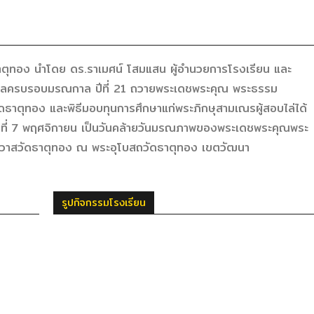
าตุทอง นำโดย ดร.ราเมศน์ โสมแสน ผู้อำนวยการโรงเรียน และ
ญกุศลครบรอบมรณกาล ปีที่ 21 ถวายพระเดชพระคุณ พระธรรม
ดธาตุทอง และพิธีมอบทุนการศึกษาแก่พระภิกษุสามเณรผู้สอบไล่ได้
ันที่ 7 พฤศจิกายน เป็นวันคล้ายวันมรณภาพของพระเดชพระคุณพระ
อาวาสวัดธาตุทอง ณ พระอุโบสถวัดธาตุทอง เขตวัฒนา
รูปกิจกรรมโรงเรียน