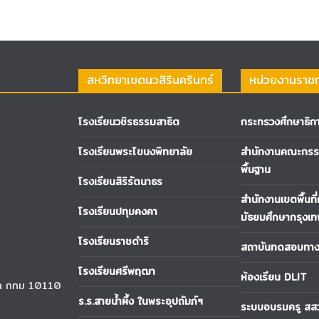
สหวิทยาเขตนวสิรินครินทร์
หน่วยงานราช
โรงเรียนวชิรธรรมสาธิต
กระทรวงศึกษาธิก
โรงเรียนพระโขนงพิทยาลัย
สำนักงานคณะกรรม
พื้นฐาน
โรงเรียนสิริรัตนาธร
สำนักงานเขตพื้นที
โรงเรียนปทุมคงคา
มัธยมศึกษากรุงเ
โรงเรียนราชดำริ
สถาบันทดสอบทางก
โรงเรียนศรีพฤฒา
ห้องเรียน DLIT
นา กทม 10110
ร.ร.สายน้ำผึ้ง ในพระอุปถัมภ์ฯ
ระบบอบรมครู สส