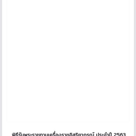
พิธีรับพระราชทานเครื่องราชอิสริยาภรณ์ ประจำปี 2563