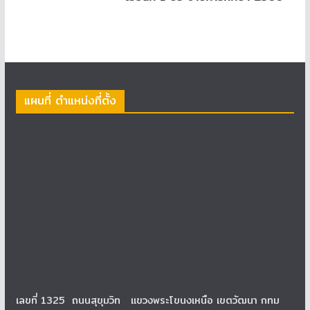
แผนที่ ตำแหน่งที่ตั้ง
เลขที่ 1325 ถนนสุขุมวิท แขวงพระโขนงเหนือ เขตวัฒนา กทม