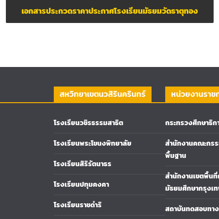
เอกสารประกวดราคาประกาศโรงเรียนมัธยมวัดธาตุทอง
สหวิทยาเขตนวสิรินครินทร์
หน่วยงานราช
โรงเรียนวชิรธรรมสาธิต
กระทรวงศึกษาธิก
โรงเรียนพระโขนงพิทยาลัย
สำนักงานคณะกรรม
พื้นฐาน
โรงเรียนสิริรัตนาธร
สำนักงานเขตพื้นที
โรงเรียนปทุมคงคา
มัธยมศึกษากรุงเ
โรงเรียนราชดำริ
สถาบันทดสอบทางก