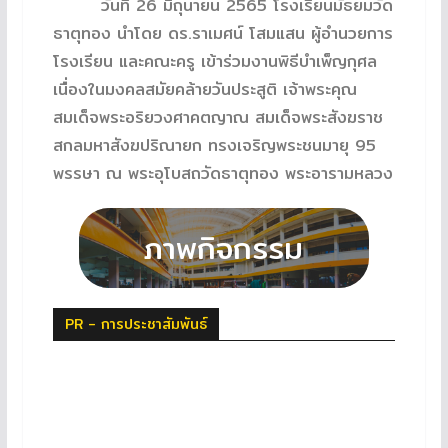
วันที่ 26 มิถุนายน 2565 โรงเรียนมัธยมวัด
ธาตุทอง นำโดย ดร.ราเมศน์ โสมแสน ผู้อำนวยการ
โรงเรียน และคณะครู เข้าร่วมงานพิธีบำเพ็ญกุศล
เนื่องในมงคลสมัยคล้ายวันประสูติ เจ้าพระคุณ
สมเด็จพระอริยวงศาคตญาณ สมเด็จพระสังฆราช
สกลมหาสังฆปริณายก ทรงเจริญพระชนมายุ 95
พรรษา ณ พระอุโบสถวัดธาตุทอง พระอารามหลวง
PR - การประชาสัมพันธ์