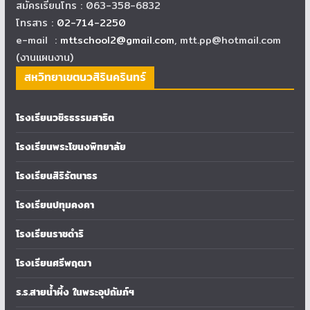
สมัครเรียนโทร : 063-358-6832
โทรสาร :
02-714-2250
e-mail :
mttschool2@gmail.com
, mtt.pp@hotmail.com
(งานแผนงาน)
สหวิทยาเขตนวสิรินครินทร์
โรงเรียนวชิรธรรมสาธิต
โรงเรียนพระโขนงพิทยาลัย
โรงเรียนสิริรัตนาธร
โรงเรียนปทุมคงคา
โรงเรียนราชดำริ
โรงเรียนศรีพฤฒา
ร.ร.สายน้ำผึ้ง ในพระอุปถัมภ์ฯ