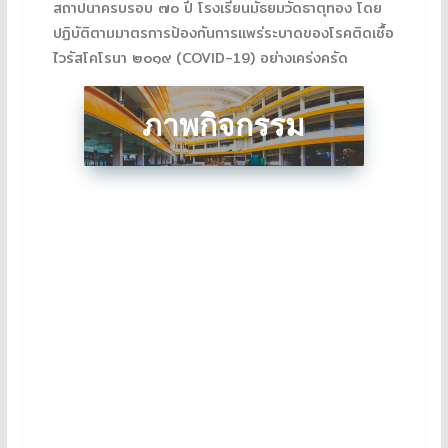
สถาปนาครบรอบ ๗๐ ปี โรงเรียนมัธยมวัดธาตุทอง โดย
ปฏิบัติตามมาตรการป้องกันการแพร่ระบาดของโรคติดเชื้อ
ไวรัสโคโรนา ๒๐๑๙ (COVID-19) อย่างเคร่งครัด