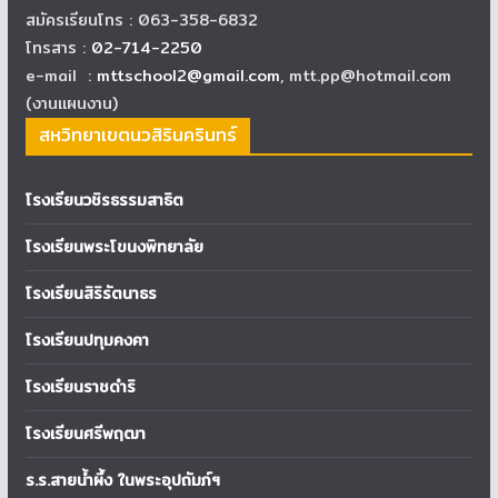
สมัครเรียนโทร : 063-358-6832
โทรสาร :
02-714-2250
e-mail :
mttschool2@gmail.com
, mtt.pp@hotmail.com
(งานแผนงาน)
สหวิทยาเขตนวสิรินครินทร์
โรงเรียนวชิรธรรมสาธิต
โรงเรียนพระโขนงพิทยาลัย
โรงเรียนสิริรัตนาธร
โรงเรียนปทุมคงคา
โรงเรียนราชดำริ
โรงเรียนศรีพฤฒา
ร.ร.สายน้ำผึ้ง ในพระอุปถัมภ์ฯ