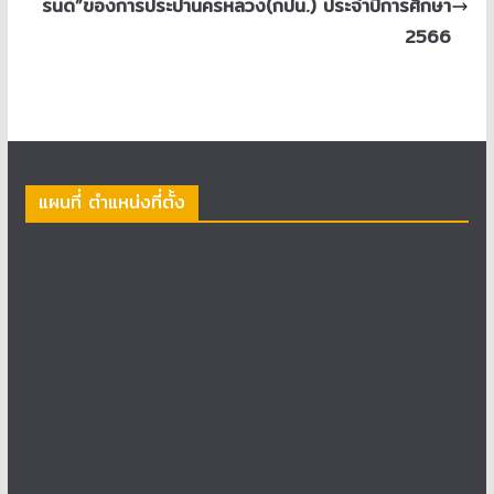
รนด์”ของการประปานครหลวง(กปน.) ประจำปีการศึกษา
2566
แผนที่ ตำแหน่งที่ตั้ง