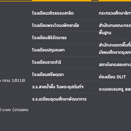
โรงเรียนวชิรธรรมสาธิต
กระทรวงศึกษาธิก
โรงเรียนพระโขนงพิทยาลัย
สำนักงานคณะกรรม
พื้นฐาน
โรงเรียนสิริรัตนาธร
สำนักงานเขตพื้นที
โรงเรียนปทุมคงคา
มัธยมศึกษากรุงเ
โรงเรียนราชดำริ
สถาบันทดสอบทางก
โรงเรียนศรีพฤฒา
ห้องเรียน DLIT
นา กทม 10110
ร.ร.สายน้ำผึ้ง ในพระอุปถัมภ์ฯ
ระบบอบรมครู สส
ร.ร.เตรียมอุดมศึกษาพัฒนาการ
l.com (งานแผน