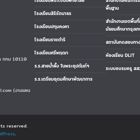
โรงเรียนพระโขนงพิทยาลัย
สำนักงานคณะกรรม
พื้นฐาน
โรงเรียนสิริรัตนาธร
สำนักงานเขตพื้นที
โรงเรียนปทุมคงคา
มัธยมศึกษากรุงเ
โรงเรียนราชดำริ
สถาบันทดสอบทางก
โรงเรียนศรีพฤฒา
ห้องเรียน DLIT
นา กทม 10110
ร.ร.สายน้ำผึ้ง ในพระอุปถัมภ์ฯ
ระบบอบรมครู สส
ร.ร.เตรียมอุดมศึกษาพัฒนาการ
l.com (งานแผน
ghts reserved.
dPress
.