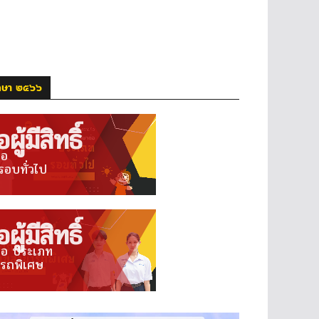
รศึกษา ๒๕๖๖
ผู้มีสิทธิ์
่อ
รอบทั่วไป
ผู้มีสิทธิ์
ต่อ ประเภท
รถพิเศษ