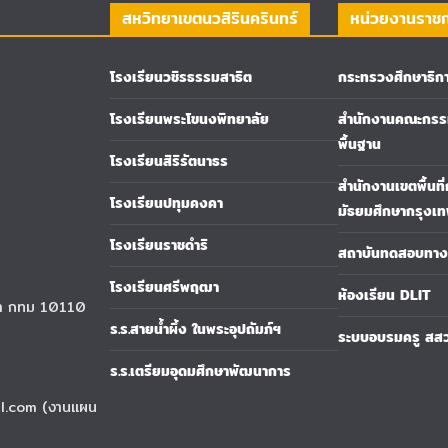
สหวิทยาเขตนวสิรินครินทร์
หน่วยงานราช
โรงเรียนวชิรธรรมสาธิต
กระทรวงศึกษาธิก
โรงเรียนพระโขนงพิทยาลัย
สำนักงานคณะกรรม
พื้นฐาน
โรงเรียนสิริรัตนาธร
สำนักงานเขตพื้นที
โรงเรียนปทุมคงคา
มัธยมศึกษากรุงเ
โรงเรียนราชดำริ
สถาบันทดสอบทางก
โรงเรียนศรีพฤฒา
ห้องเรียน DLIT
นา กทม 10110
ร.ร.สายน้ำผึ้ง ในพระอุปถัมภ์ฯ
ระบบอบรมครู สส
ร.ร.เตรียมอุดมศึกษาพัฒนาการ
l.com (งานแผน