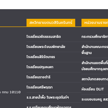
สหวิทยาเขตนวสิรินครินทร์
หน่วยงานราช
โรงเรียนวชิรธรรมสาธิต
กระทรวงศึกษาธิก
โรงเรียนพระโขนงพิทยาลัย
สำนักงานคณะกรรม
พื้นฐาน
โรงเรียนสิริรัตนาธร
สำนักงานเขตพื้นที
โรงเรียนปทุมคงคา
มัธยมศึกษากรุงเ
โรงเรียนราชดำริ
สถาบันทดสอบทางก
โรงเรียนศรีพฤฒา
ห้องเรียน DLIT
นา กทม 10110
ร.ร.สายน้ำผึ้ง ในพระอุปถัมภ์ฯ
ระบบอบรมครู สส
ร.ร.เตรียมอุดมศึกษาพัฒนาการ