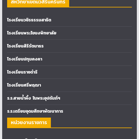
สหวิทยาเขตนวสิรินครินทร์
โรงเรียนวชิรธรรมสาธิต
โรงเรียนพระโขนงพิทยาลัย
โรงเรียนสิริรัตนาธร
โรงเรียนปทุมคงคา
โรงเรียนราชดำริ
โรงเรียนศรีพฤฒา
ร.ร.สายน้ำผึ้ง ในพระอุปถัมภ์ฯ
ร.ร.เตรียมอุดมศึกษาพัฒนาการ
หน่วยงานราชการ