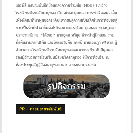
และพิธี ลงนามบันทึกข้อตกลงความร่วมมือ (MOU) ระหว่าง
โรงเรียนมัธยมวัดธาตุทอง กับ สโมสรฟุตซอล การท่าเรือเอเอสเอ็ม
เพื่อพัฒนากีฬาฟุตซอลระดับเยาวชนสู่ความเป็นเลิศในการต่อยอดสู่
การเป็นนักกีฬาอาชีพต่อไปในอนาคต นำโดย คุณนคร พวงบุบผา
ประธานสโมสร, “โค้ชดม” นายอุดม ทวีสุข หัวหน้าผู้ฝึกสอน รวม
ทั้งทีมงานสตาฟโค้ช และนักเตะในทีม โดยมี นายเจษฎา ศรีนวล ผู้
อำนวยการโรงเรียนมัธยมวัดธาตุทองและนายนรชัย ภักดีศุภผล
รองผู้อำนวยการโรงเรียนมัธยมวัดธาตุทอง ให้การต้อนรับ ณ
ห้องประชุมฉัฏฐีวัสส์ธาตุทอง และ ลานอเนกประสงค์
PR - การประชาสัมพันธ์