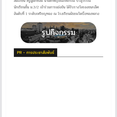
สมโภชน์ ครูผู้ฝึกซ้อม นำเด็กหญิงณภคภรณ์ บัวสุวรรณ์
นักเรียนชั้น ม.3/2 เข้าร่วมการแข่งขัน ได้รับรางวัลรองชนะเลิศ
อันดับที่ 1 ระดับเหรียญทอง ณ โรงเรียนมัธยมวัดบึงทองหลาง
PR - การประชาสัมพันธ์