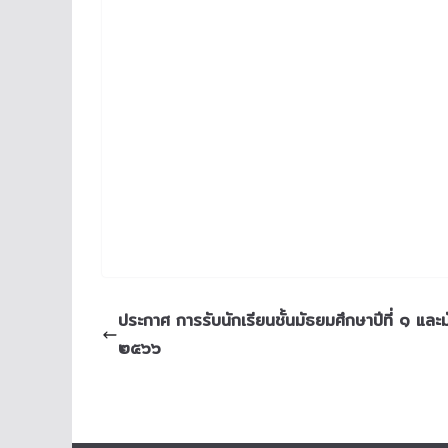
ประกาศ การรับนักเรียนชั้นมัธยมศึกษาปีที่ ๑ และม
๒๕๖๖