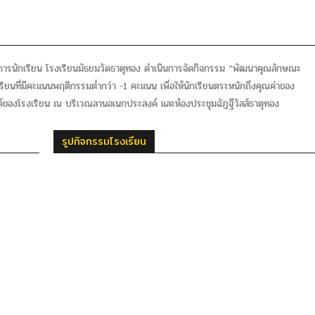
การนักเรียน โรงเรียนมัธยมวัดธาตุทอง ดำเนินการจัดกิจกรรม “พัฒนาคุณลักษณะ
รียนที่มีคะแนนพฤติกรรมต่ำกว่า -1 คะแนน เพื่อให้นักเรียนตระหนักถึงคุณค่าของ
ค์ของโรงเรียน ณ บริเวณลานอเนกประสงค์ และห้องประชุมฉัฏฐีวัสส์ธาตุทอง
รูปกิจกรรมโรงเรียน