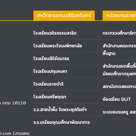
สหวิทยาเขตนวสิรินครินทร์
หน่วยงานราช
โรงเรียนวชิรธรรมสาธิต
กระทรวงศึกษาธิก
โรงเรียนพระโขนงพิทยาลัย
สำนักงานคณะกรรม
พื้นฐาน
โรงเรียนสิริรัตนาธร
สำนักงานเขตพื้นที
โรงเรียนปทุมคงคา
มัธยมศึกษากรุงเ
โรงเรียนราชดำริ
สถาบันทดสอบทางก
โรงเรียนศรีพฤฒา
ห้องเรียน DLIT
นา กทม 10110
ร.ร.สายน้ำผึ้ง ในพระอุปถัมภ์ฯ
ระบบอบรมครู สส
ร.ร.เตรียมอุดมศึกษาพัฒนาการ
l.com (งานแผน