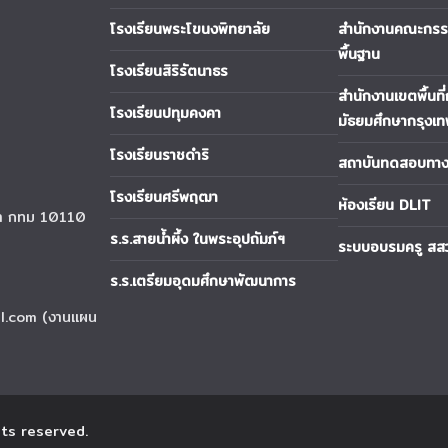
โรงเรียนพระโขนงพิทยาลัย
สำนักงานคณะกรรม
พื้นฐาน
โรงเรียนสิริรัตนาธร
สำนักงานเขตพื้นที
โรงเรียนปทุมคงคา
มัธยมศึกษากรุงเ
โรงเรียนราชดำริ
สถาบันทดสอบทางก
โรงเรียนศรีพฤฒา
ห้องเรียน DLIT
นา กทม 10110
ร.ร.สายน้ำผึ้ง ในพระอุปถัมภ์ฯ
ระบบอบรมครู สส
ร.ร.เตรียมอุดมศึกษาพัฒนาการ
l.com (งานแผน
ghts reserved.