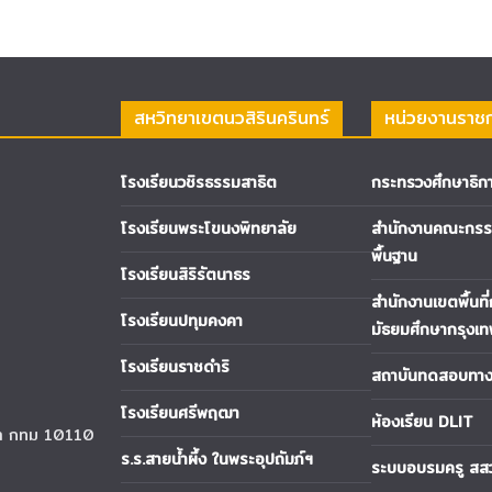
สหวิทยาเขตนวสิรินครินทร์
หน่วยงานราช
โรงเรียนวชิรธรรมสาธิต
กระทรวงศึกษาธิก
โรงเรียนพระโขนงพิทยาลัย
สำนักงานคณะกรรม
พื้นฐาน
โรงเรียนสิริรัตนาธร
สำนักงานเขตพื้นที
โรงเรียนปทุมคงคา
มัธยมศึกษากรุงเ
โรงเรียนราชดำริ
สถาบันทดสอบทางก
โรงเรียนศรีพฤฒา
ห้องเรียน DLIT
นา กทม 10110
ร.ร.สายน้ำผึ้ง ในพระอุปถัมภ์ฯ
ระบบอบรมครู สส