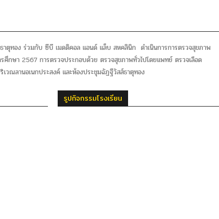
ธาตุทอง ร่วมกับ ซีบี เมดดิคอล แอนด์ แล็บ สหคลินิก ดำเนินการการตรวจสุขภาพ
การศึกษา 2567 การตรวจประกอบด้วย ตรวจสุขภาพทั่วไปโดยแพทย์ ตรวจเลือด
ิเวณลานอเนกประสงค์ และห้องประชุมฉัฏฐีวัสส์ธาตุทอง
รูปกิจกรรมโรงเรียน