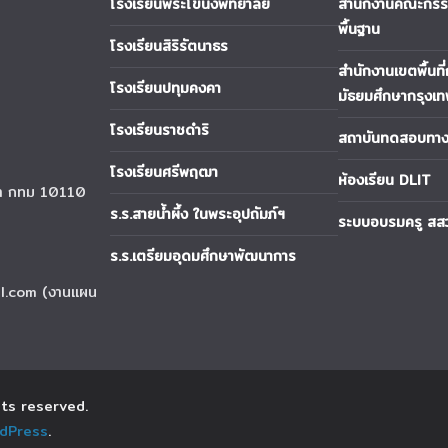
โรงเรียนพระโขนงพิทยาลัย
สำนักงานคณะกรรม
พื้นฐาน
โรงเรียนสิริรัตนาธร
สำนักงานเขตพื้นที
โรงเรียนปทุมคงคา
มัธยมศึกษากรุงเ
โรงเรียนราชดำริ
สถาบันทดสอบทางก
โรงเรียนศรีพฤฒา
ห้องเรียน DLIT
นา กทม 10110
ร.ร.สายน้ำผึ้ง ในพระอุปถัมภ์ฯ
ระบบอบรมครู สส
ร.ร.เตรียมอุดมศึกษาพัฒนาการ
l.com (งานแผน
ghts reserved.
dPress
.