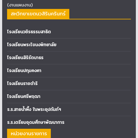
(งานแผนงาน)
สหวิทยาเขตนวสิรินครินทร์
โรงเรียนวชิรธรรมสาธิต
โรงเรียนพระโขนงพิทยาลัย
โรงเรียนสิริรัตนาธร
โรงเรียนปทุมคงคา
โรงเรียนราชดำริ
โรงเรียนศรีพฤฒา
ร.ร.สายน้ำผึ้ง ในพระอุปถัมภ์ฯ
ร.ร.เตรียมอุดมศึกษาพัฒนาการ
หน่วยงานราชการ