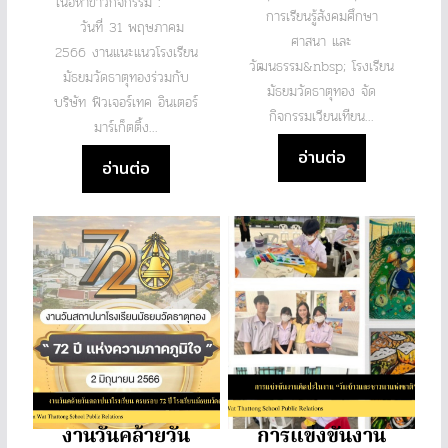
เนื้อหาข่าวกิจกรรม :
การเรียนรู้สังคมศึกษา
วันที่ 31 พฤษภาคม
ศาสนา และ
2566 งานแนะแนวโรงเรียน
วัฒนธรรม&nbsp; โรงเรียน
มัธยมวัดธาตุทองร่วมกับ
มัธยมวัดธาตุทอง จัด
บริษัท ฟิวเจอร์เทค อินเตอร์
กิจกรรมเวียนเทียน...
มาร์เก็ตติ้ง...
อ่านต่อ
อ่านต่อ
งานวันคล้ายวัน
การแข่งขันงาน