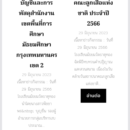
บัญชีและการ
คณะลูกเสือแห่ง
พัสดุสำนักงาน
ชาติ ประจำปี
เขตพื้นที่การ
2566
ศึกษา
29 มิถุนายน 2023
เนื้อหาข่าวกิจกรรม : วันที่
มัธยมศึกษา
29 มิถุนายน 2566
กรุงเทพมหานคร
โรงเรียนมัธยมวัดธาตุทอง
จัดพิธีทบทวนคำปฏิญาณ
เขต 2
และสวนสนาม เนื่องในวัน
29 มิถุนายน 2023
คล้ายวันสถาปนาคณะลูกเสือ
เนื้อหาข่าวกิจกรรม : วันที่
แห่งชาติ...
29 มิถุนายน 2566
อ่านต่อ
โรงเรียนมัธยมวัดธาตุทอง
นำโดยนางสาวพิชชา
พร&nbsp; บุญยืน รองผู้
อำนวยการกลุ่มบริหารงบ
ประมาณ...