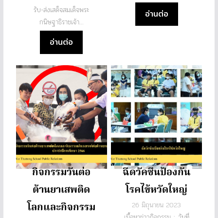
รับ-ส่งเสด็จสมเด็จพระ
อ่านต่อ
กนิษฐาธิราชเจ้า...
อ่านต่อ
กิจกรรมวันต่อ
ฉีดวัคซีนป้องกัน
ต้านยาเสพติด
โรคไข้หวัดใหญ่
โลกและกิจกรรม
26 มิถุนายน 2023
เนื้อหาข่าวกิจกรรม : วันที่