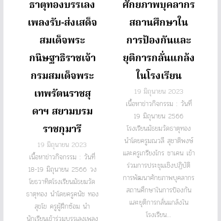
ธาตุทองบรรเลง
ศักยภาพบุคลากร
เพลงรับ-ส่งเสด็จ
สถานศึกษาใน
สมเด็จพระ
การป้องกันและ
กนิษฐาธิราชเจ้า
ยุติการกลั่นแกล้ง
กรมสมเด็จพระ
ในโรงเรียน
เทพรัตนราชสุ
19 มิถุนายน 2023
เนื้อหาข่าวกิจกรรม : วันที่
ดาฯ สยามบรม
19 มิถุนายน 2566
ราชกุมารี
โรงเรียนมัธยมวัดธาตุทอง
นำโดยครูมณวลี สุชาติพงษ์
19 มิถุนายน 2023
และครูเกรียงไกร ชาเคน เข้า
เนื้อหาข่าวกิจกรรม : วันที่
ร่วมการประชุมเชิงปฏิบัติ
18-19 มิถุนายน 2566 วง
การพัฒนาศักยภาพบุคลากร
โยธวาทิตโรงเรียนมัธยมวัด
สถานศึกษาในการป้องกัน
ธาตุทอง นำโดยครูคนัช ทอง
และยุติการกลั่นแกล้งใน
สุขโข ครูผู้ฝึกซ้อม นำ
โรงเรียน...
นักเรียนเข้าร่วมบรรเลงเพลง