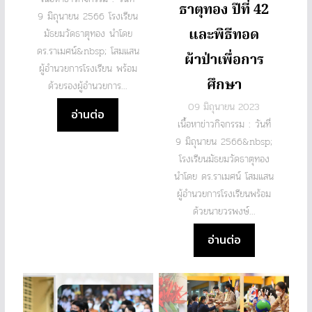
ธาตุทอง ปีที่ 42
9 มิถุนายน 2566 โรงเรียน
และพิธีทอด
มัธยมวัดธาตุทอง นำโดย
ดร.ราเมศน์&nbsp; โสมแสน
ผ้าป่าเพื่อการ
ผู้อำนวยการโรงเรียน พร้อม
ศึกษา
ด้วยรองผู้อำนวยการ...
09 มิถุนายน 2023
อ่านต่อ
เนื้อหาข่าวกิจกรรม : วันที่
9 มิถุนายน 2566&nbsp;
โรงเรียนมัธยมวัดธาตุทอง
นำโดย ดร.ราเมศน์ โสมแสน
ผู้อำนวยการโรงเรียนพร้อม
ด้วยนายวรพงษ์...
อ่านต่อ