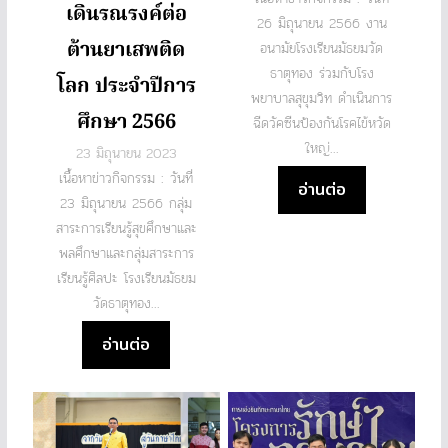
เดินรณรงค์ต่อ
26 มิถุนายน 2566 งาน
ต้านยาเสพติด
อนามัยโรงเรียนมัธยมวัด
ธาตุทอง ร่วมกับโรง
โลก ประจำปีการ
พยาบาลสุขุมวิท ดำเนินการ
ศึกษา 2566
ฉีดวัคซีนป้องกันโรคไข้หวัด
ใหญ่...
23 มิถุนายน 2023
เนื้อหาข่าวกิจกรรม : วันที่
อ่านต่อ
23 มิถุนายน 2566 กลุ่ม
สาระการเรียนรู้สุขศึกษาและ
พลศึกษาและกลุ่มสาระการ
เรียนรู้ศิลปะ โรงเรียนมัธยม
วัดธาตุทอง...
อ่านต่อ