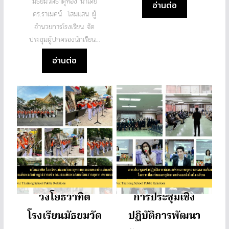
มัธยมวัดธาตุทอง นำโดย
อ่านต่อ
ดร.ราเมศน์ โสมแสน ผู้
อำนวยการโรงเรียน จัด
ประชุมผู้ปกครองนักเรียน...
อ่านต่อ
วงโยธวาทิต
การประชุมเชิง
โรงเรียนมัธยมวัด
ปฏิบัติการพัฒนา