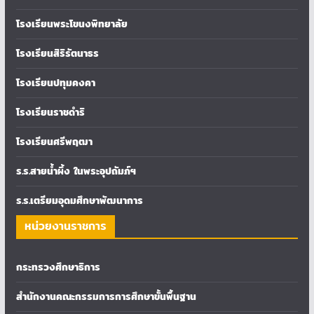
โรงเรียนพระโขนงพิทยาลัย
โรงเรียนสิริรัตนาธร
โรงเรียนปทุมคงคา
โรงเรียนราชดำริ
โรงเรียนศรีพฤฒา
ร.ร.สายน้ำผึ้ง ในพระอุปถัมภ์ฯ
ร.ร.เตรียมอุดมศึกษาพัฒนาการ
หน่วยงานราชการ
กระทรวงศึกษาธิการ
สำนักงานคณะกรรมการการศึกษาขั้นพื้นฐาน